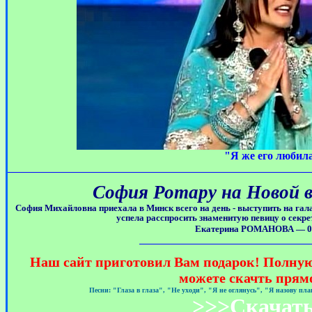
"Я же его любил
София Ротару на Новой в
София Михайловна приехала в Минск всего на день - выступить на га
успела расспросить знаменитую певицу о секре
Екатерина РОМАНОВА — 02
Наш сайт приготовил Вам подарок! Полну
можете скачть прямо
Песни: "Глаза в глаза", "Не уходи", "Я не оглянусь", "Я назову п
>>>
Скачат