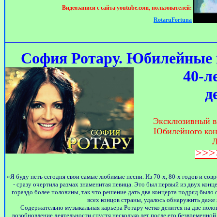
Видеозаписи с сайта
youtube.com
, пользователей:
RotaruFortuna
София Ротару. Юбилейные 
40-л
д
Эксклюзивный ви
Юбилейного конц
Л
>>>
«Я буду петь сегодня свои самые любимые песни. Из 70-х, 80-х годов и сов
- сразу очертила размах знаменитая певица. Это был первый из двух конце
гораздо более половины, так что решение дать два концерта подряд было
всех концов страны, удалось обнаружить даже
Содержательно музыкальная карьера Ротару четко делится на две поло
возобновление деятельности спустя несколько лет после его безвременной