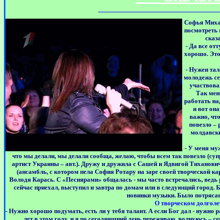
Софья Михай
посмотреть 
сказ
- Да все от
хорошо. Это
- Нужен тал
молодежь се
участвова
Так мен
работать на
и вот он
важно, чт
повезло –
молдавски
- У меня му
что мы делали, мы делали сообща, желаю, чтобы всем так повезло (су
артист Украины – авт.). Дружу и дружила с Сашей и Ядвигой Тиханови
(ансамбль, с котором пела София Ротару на заре своей творческой ка
Володя Карась. С «Песнярами» общалась - мы часто встречались, ведь р
сейчас приехал, выступил и завтра по домам или в следующий город. 
новинки музыки. Было потрясаю
О творческом долголе
- Нужно хорошо подумать, есть ли у тебя талант. А если Бог дал - нужно 
лет в этом году, и я по сегодняшний день переживаю, волнуюсь – се