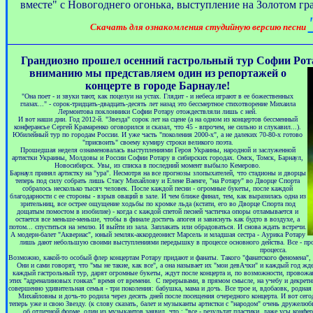
вместе" с Новогоднего огонька, выступление на Золотом гр
Скачать для ознакомления студийную версию песни
Грандиозно прошел осенний гастрольный тур Софии Рота
вниманию мы представ
ляем один из репортажей о
концерте в городе Барнауле!
"Она поет - и звуки тают, как поцелуи на устах. Глядит - и небеса играют в ее божественных
глазах..." - сорок-тридцать-двадцать-десять лет назад это бессмертное стихотворение Михаила
Лермонтова поклонники Софии Ротару отождествляли лишь с ней.
И вот наши дни. Год 2012-й. "Звезда" сорок лет на сцене (а на одном из концертов бессменный
конферансье Сергей Крамаренко оговорился и сказал, что 45 - впрочем, не сильно и слукавил...).
Юбилейный тур по городам России. И уже часть "поколения 2000-х", а не далеких 70-80-х готово
"присвоить" своему кумиру строки великого поэта.
Прошедшая неделя ознаменовалась выступлениями Героя Украины, народной и заслуженной
артистки Украины, Молдовы и России Софии Ротару в сибирских городах. Омск, Томск, Барнаул,
Новосибирск. Увы, из списка в последний момент выбыло Кемерово.
Барнаул принял артистку на "ура". Несмотря на все прогнозы злопыхателей, что стадионы и дворцы
теперь под силу собрать лишь Стасу Михайлову и Елене Ваенге, "на Ротару" во Дворце Спорта
собралось несколько тысяч человек. После каждой песни - огромные букеты, после каждой
благодарности с ее стороны - взрыв оваций в зале. И чем ближе финал, тем, как выразилась одна из
зрительниц, все острее ощущение ходьбы по кромке льда (кстати, его во Дворце Спорта под
дощатым помостом в изобилие) - когда с каждой спетой песней частичка опоры отламывается и
остается все меньше-меньше, чтобы в финале достичь апогея и зависнуть как будто в воздухе, а
потом... спуститься на землю. И выйти из зала. Заплакать или обрадоваться. И снова ждать встречи.
А модерн-балет "Аквериас", юный земляк-аккордеонист Марсель и младшая сестра - Аурика Ротару
лишь дают небольшую своими выступлениями передышку в процессе основного действа. Все - про 
процесса.
Возможно, какой-то особый флер концертам Ротару придают и фанаты. Такого "фанатского феномена", ка
Они и сами говорят, что "мы не такие, как все", а она называет их "мои девАчки" и каждый год жде
каждый гастрольный тур, дарят огромные букеты, ждут после концерта и, по возможности, провожают
этих "адреналиновых гонках" время от времени. С перерывами, в прямом смысле, на учебу и декретн
совершенно удивительная семья - три поколения: бабушка, мама и дочь. Все трое и, вдобаовк, родная
Михайловны и дочь-то родила через десять дней после посещения очередного концерта. И вот сего
теперь уже и свою Звезду. (к слову сказать, балет и музыканты артистки с "народом" очень дружелю
об отличной форме, один из музыкантов заявил, что : "все - результат пластики, даже усы конфера