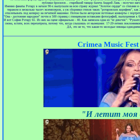
публики бросился... старейший танцор балета Андрей Лань - получил н
Именно фанаты Ротару в начале 90-х выпускали на всю страну журнал "Золотое сердце" со стихами и 
тиражом в несколько тысяч экземпляров, а уж сборники стихов таких "ротаровских корифеев", как
отшлепывать под копирку на печатной машинке. Потом были авторские почтовые конверты с портретом
"Она - достояние народное" почти в 500 страниц с глянцевыми вставками фотографий, выпущенная к 6
И вот Софии Ротару 65. Из них на сцене официально - 40. Как написала одна из "ее девочек": "Рушат
снова, кстати, всех перехитрила, потому что, когда слышишь от нынешних 17-20-летних поклонников
ДА, это не то, что какие-то молодые певицы-однодневк
Crimea
Music
Fest
"И летит моя