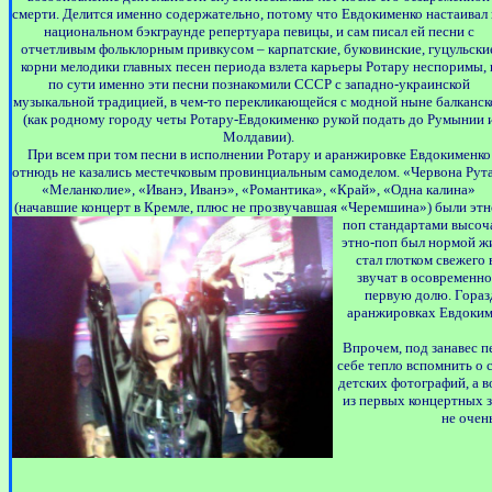
смерти. Делится именно содержательно, потому что Евдокименко настаивал 
национальном бэкграунде репертуара певицы, и сам писал ей песни с
отчетливым фольклорным привкусом – карпатские, буковинские, гуцульски
корни мелодики главных песен периода взлета карьеры Ротару неспоримы, 
по сути именно эти песни познакомили СССР с западно-украинской
музыкальной традицией, в чем-то перекликающейся с модной ныне балканск
(как родному городу четы Ротару-Евдокименко рукой подать до Румынии 
Молдавии).
При всем при том песни в исполнении Ротару и аранжировке Евдокименко
отнюдь не казались местечковым провинциальным самоделом. «Червона Рута
«Меланколие», «Иванэ, Иванэ», «Романтика», «Край», «Одна калина»
(начавшие концерт в Кремле, плюс не прозвучавшая «Черемшина») были этн
поп стандартами высоч
этно-поп был нормой жи
стал глотком свежего 
звучат в осовременн
первую долю. Гораз
аранжировках Евдоким
Впрочем, под занавес п
себе тепло вспомнить о 
детских фотографий, а в
из первых концертных 
не очен