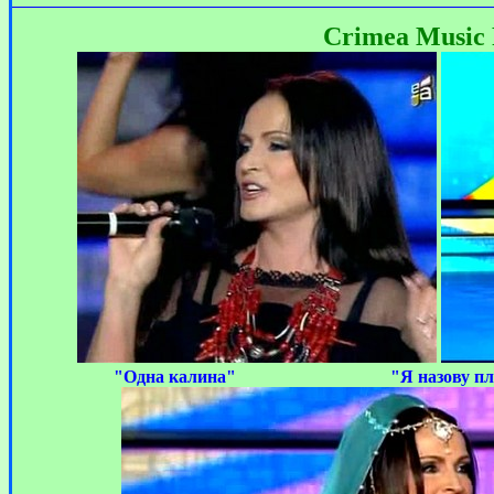
Crimea Music 
"Одна калина" "Я назову план