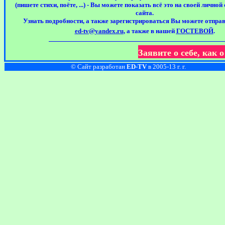
(пишете стихи, поёте, ...) - Вы можете показать всё это на своей лично
сайта.
Узнать подробности, а также зарегистрироваться Вы можете отправ
ed-tv@yandex.ru
, а также в
нашей
ГОСТЕВОЙ
.
Заявите о себе, как
© Сайт разработан
ED-TV
в 2005-13 г. г.