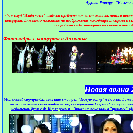
Аурика Ротару - "Возьми 
Фан-клуб "Люби меня" любезно предоставил возможность нашим пос
концерта. Для этого нажмите на изображение находящееся справа и с
подробный видеоматериал на сайте наших 
Фотокадры с концерта в Алматы:
Новая волна 
Маленький сюрприз для тех кто смотрел "Новую волну" в России, Латвии
связи с техническими проблемами, выступление Софии Ротару прошло 
небольшой дуэт с Ф. Киркоровым... Этого не показали в "прямых" эфи