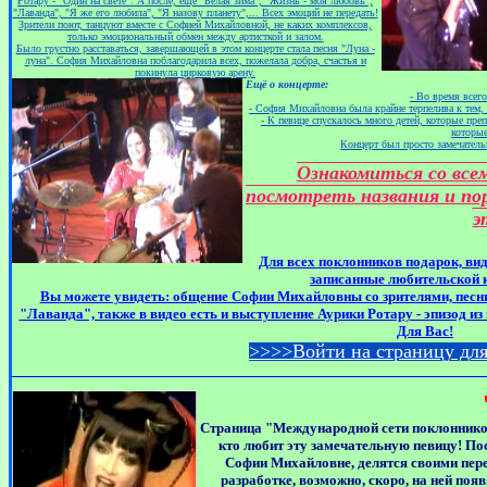
Ротару - "Один на свете". А после, ещё "Белая зима", "Жизнь - моя любовь",
"Лаванда", "Я же его любила", "Я назову планету",... Всех эмоций не передать!
Зрители поют, танцуют вместе с Софией Михайловной, не каких комплексов,
только эмоциональный обмен между артисткой и залом.
Было грустно расставаться, завершающей в этом концерте стала песня "Луна -
луна". София Михайловна поблагодарила всех, пожелала добра, счастья и
покинула цирковую арену.
Ещё о концерте:
- Во время всего
- София Михайловна была крайне терпелива к тем, 
- К певице спускалось много детей, которые преп
которые
Концерт был просто замечатель
Ознакомиться со все
посмотреть названия и по
э
Для всех поклонников подарок, ви
записанные любительской 
Вы можете увидеть: общение Софии Михайловны со зрителями, песни
"Лаванда", также в видео есть и выступление Аурики Ротару - эпизод из
Для Вас!
>>>>
Войти на страницу для
Страница "Международной сети поклонников
кто любит эту замечательную певицу! По
Софии Михайловне, делятся своими пер
разработке, возможно, скоро, на ней поя