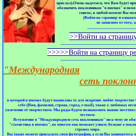
прислал).Очень надеемся, что Вам будет при
обозначить поклонников "в именах" и помо
списке, в любой момент Вы мо
(Войти на страницу и ознаком
не зависимо от того, 
>>
Войти на страниц
>>>>>
Войти на страницу р
"Международная
сеть поклон
в которой в именах будут выписаны те, кто искренне любит творчеств
себе (Имя, фамилия, страна, город,
e-mail
), также о любимых песн
увлечение её творчеством. Мы рады будем познакомить наших посетите
чеством.
Вступление в "Международную сеть поклонников" ни к чему не обяз
"статистика в именах", во многом она поможет узнать больше о покл
странах мира.
Вы также можете присылать свои фотографии, а если Вы занимаетесь 