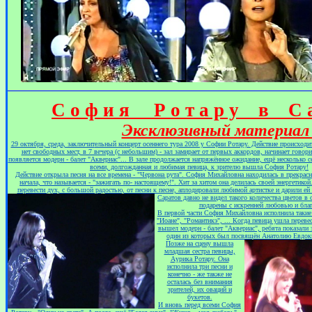
С о ф и я Р о т а р у в С а 
Эксклюзивный материал 
29 октября, среда, заключит
ельный концерт осеннего тура 2008 у Софии Ротару. Действие происходит
нет свободных мест, в 7 вечера (с небольшим) - зал замирает от первых аккордов, начинает говор
появляется модерн - балет "Аквериас"... В зале продолжается напряжённое ожидание, ещё несколько сек
всеми, долгожданная и любимая певица, к зрителю вышла София Ротару!
Действие открыла песня на все времена - "Червона рута". София Михайловна находилась в прекрас
начала, что называется - "зажигать по- настоящему!". Хит за хитом она делилась своей энергетикой
перевести дух, с большой радостью, от песни к песне, аплодировали любимой а
ртистке и дарили ей 
Саратов давно не видел такого количества цветов в
подарены с искренней любовью и бла
В первой части София Михайловна исполнила такие 
"Иоане", "Романтикэ", ... Когда певица ушла перевес
вышел модерн - балет "Аквериас", ребята показали 
один из которых был посвящён Анатолию Евдоки
Позже на сце
ну вышла
младшая сестра певицы,
Аурика Ротару. Она
исполнила три песни и
конечно - же также не
осталась без внимания
зрителей, их оваций и
букетов.
И вновь перед всеми София