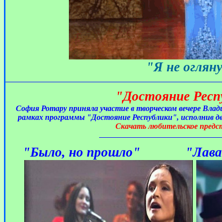
"Я не оглян
"Достояние Респ
София Ротару приняла участие в творческом вечере Влад
рамках программы "Достояние Республики", исполнив дв
Скачать любительское предс
"Было, но прошло" "Лава