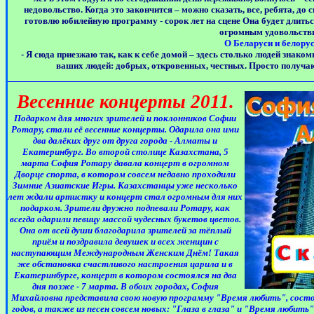
недовольство. Когда это закончится – можно сказать, все, ребята, до 
готовлю юбилейную программу - сорок лет на сцене Она будет длиться
огромным удовольств
О
Беларуси и белору
- Я сюда приезжаю так, как к себе домой – здесь столько людей знако
ваших людей: добрых, откровенных, честных. Просто получаю
Весенние концерты 2011.
Подарком для многих зрителей и поклонников Софии
Ротару, стали её весенние концерты. Одарила она ими
два далёких друг от друга города - Алматы и
Екатеринбург. Во второй столице Казахстана, 5
марта София Ротару давала концерт в огромном
Дворце спорта, в котором совсем недавно проходили
Зимние Азиатские Игры. Казахстанцы уже несколько
лет ждали артистку и концерт стал огромным для них
подарком. Зрители дружно подпевали Ротару, как
всегда одарили певицу массой чудесных букетов цветов.
Она от всей души благодарила зрителей за тёплый
приём и поздравила девушек и всех женщин с
наступающим Международным Женским Днём! Такая
же обстановка счастливого настроения царила и в
Екатеринбурге, концерт в котором состоялся на два
дня позже - 7 марта. В обоих городах, София
Михайловна представила свою новую программу "Время любить", состоя
годов, а также из песен совсем новых: "Глаза в глаза" и "Время любит